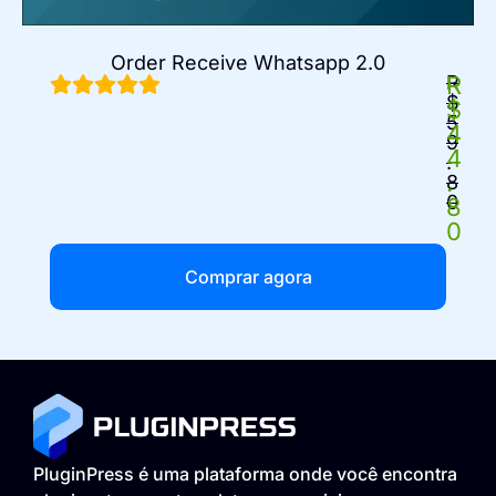
Order Receive Whatsapp 2.0
R
R
$
$
5
4
9
4
.
.
8
0
8
0
Comprar agora
PluginPress é uma plataforma onde você encontra