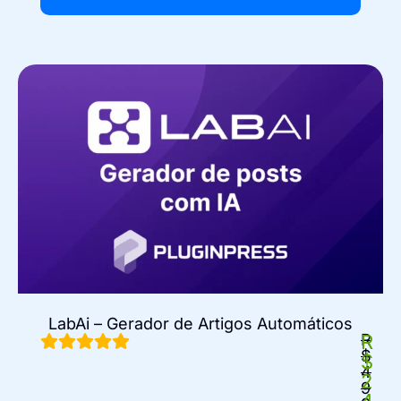
LabAi – Gerador de Artigos Automáticos
R
R
$
$
4
2
9