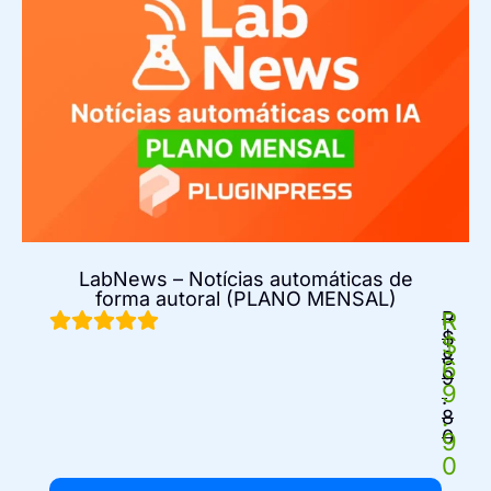
LabNews – Notícias automáticas de
forma autoral (PLANO MENSAL)
R
R
$
$
8
6
9
9
.
.
8
0
9
0