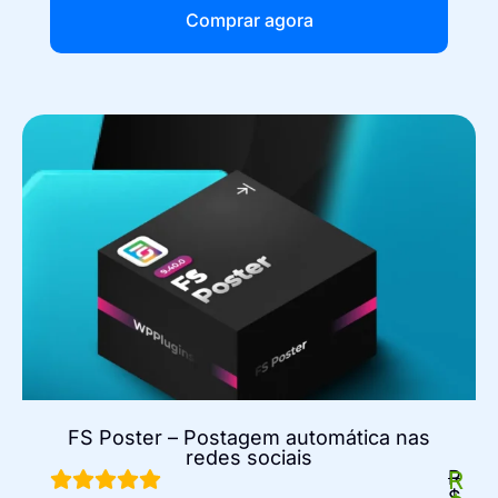
Comprar agora
FS Poster – Postagem automática nas
redes sociais
R
R
$