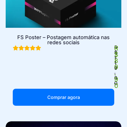
FS Poster – Postagem automática nas
redes sociais
R
R
$
$
1
8
1
9
9
.
.
9
9
0
0
Comprar agora