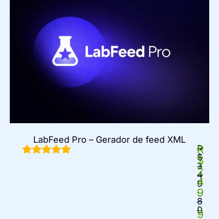
LabFeed Pro – Gerador de feed XML
R
R
$
$
3
2
4
4
9
9
.
8
.
0
9