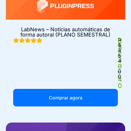
LabNews – Notícias automáticas de
forma autoral (PLANO SEMESTRAL)
R
R
$
$
3
2
5
3
4
9
.
0
.
0
4
0
Comprar agora