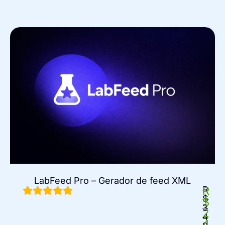
LabFeed Pro – Gerador de feed XML
R
R
$
$
3
2
4
4