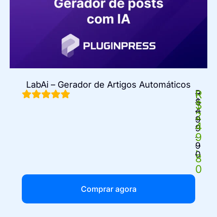
LabAi – Gerador de Artigos Automáticos
R
R
$
$
4
2
9
4
9
9
.
9
.
0
8
0
Comprar agora