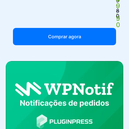
9
9
.
8
.
0
9
0
Comprar agora