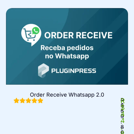
Order Receive Whatsapp 2.0
R
R
$
$
5
4
9
4
.
.
8
0
8