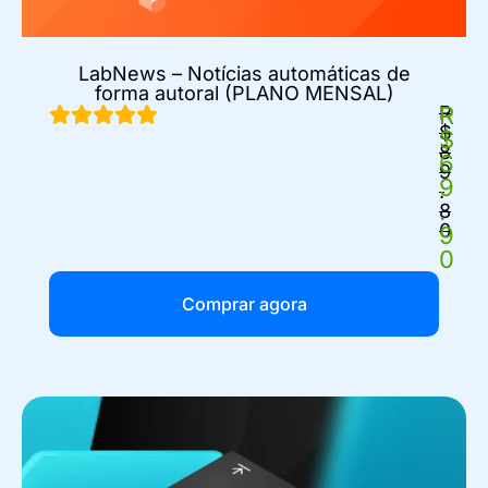
LabNews – Notícias automáticas de
forma autoral (PLANO MENSAL)
R
R
$
$
8
6
9
9
.
.
8
0
9
0
Comprar agora