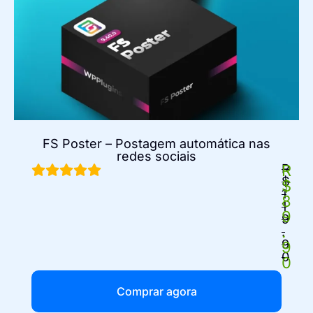
FS Poster – Postagem automática nas
redes sociais
R
R
$
$
1
8
1
9
9
.
.
9
9
0
0
Comprar agora