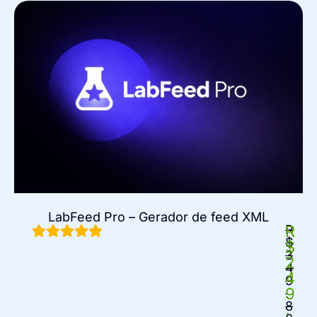
LabFeed Pro – Gerador de feed XML
R
R
$
$
3
2
4
4
9
9
.
8
.