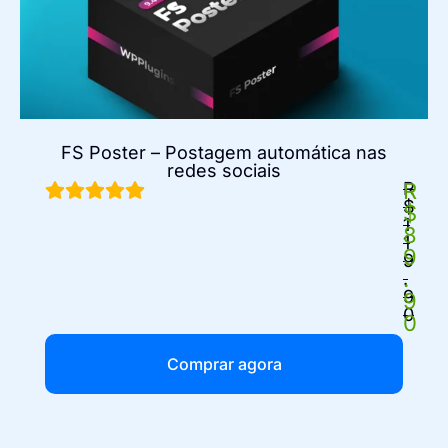
FS Poster – Postagem automática nas
redes sociais
R
R
$
$
1
8
1
9
9
.
.
9
9
0
0
Comprar agora