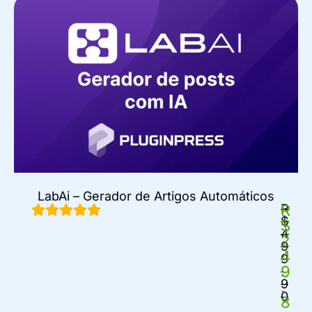
LabAi – Gerador de Artigos Automáticos
R
R
$
$
4
2
9
4
9
9
.
9
.
0
8