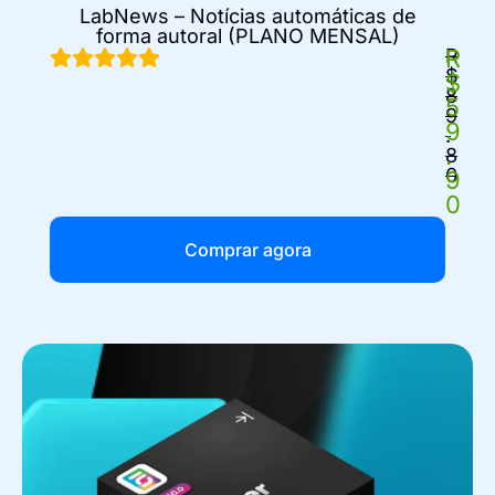
LabNews – Notícias automáticas de
forma autoral (PLANO MENSAL)
R
R
$
$
8
5
9
9
.
.
8
0
9
0
Comprar agora