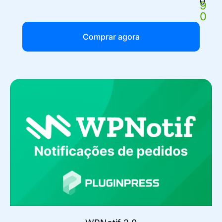
0
9
0
Comprar agora