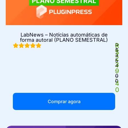
LabNews – Notícias automáticas de
forma autoral (PLANO SEMESTRAL)
R
R
$
$
3
2
5
3
4
9
.
0
.
0
4
0
Comprar agora