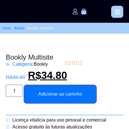
/
/ Bookly Multisite
Início
Bookly
Bookly Multisite





Categoria:
Bookly
R$
34.80
R$
49.80
Adicionar ao carrinho
Licença vitalícia para uso pessoal e comercial
Acesso gratuito às futuras atualizações