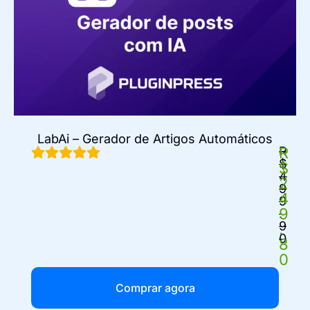
LabAi – Gerador de Artigos Automáticos
R
R
$
$
4
2
9
4
9
9
.
9
.
0
8
0
Comprar agora