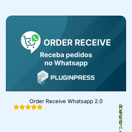
Order Receive Whatsapp 2.0
R
R
$
$
5
4
9
4
.