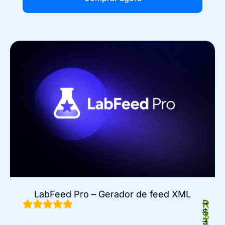
LabFeed Pro – Gerador de feed XML
R
R
$
$
3