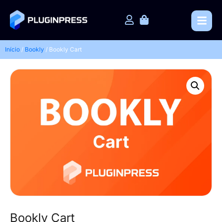
Início
/
Bookly
/ Bookly Cart
Bookly Cart