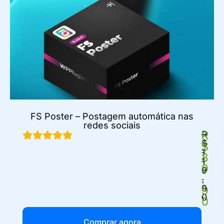
FS Poster – Postagem automática nas
redes sociais
R
R
$
$
1
8
1
9
9
.
.
9
9
0
0
Comprar agora