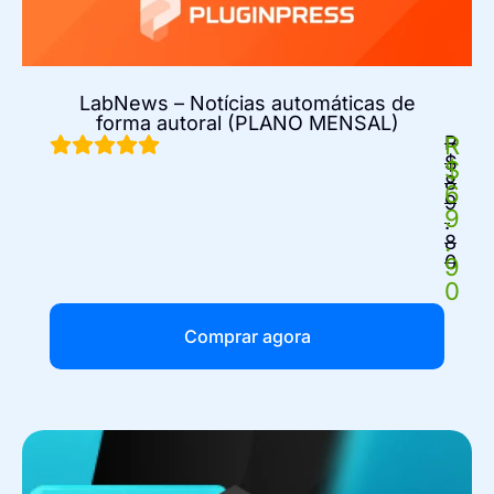
LabNews – Notícias automáticas de
forma autoral (PLANO MENSAL)
R
R
$
$
8
6
9
9
.
.
8
0
9
0
Comprar agora