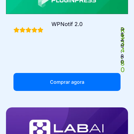
WPNotif 2.0
R
R
$
$
4
3
9
4
.
.
8
0
8
0
Comprar agora