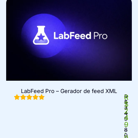
LabFeed Pro – Gerador de feed XML
R
R
$
$
3
2
4
4
9
9
.
8
.
0
9