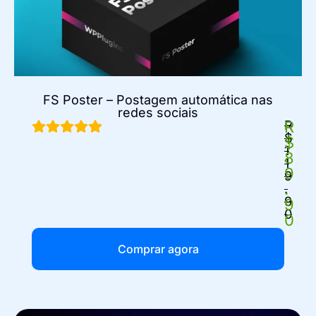
FS Poster – Postagem automática nas
redes sociais
R
R
$
$
1
8
1
9
9
.
.
9
9
0
0
Comprar agora